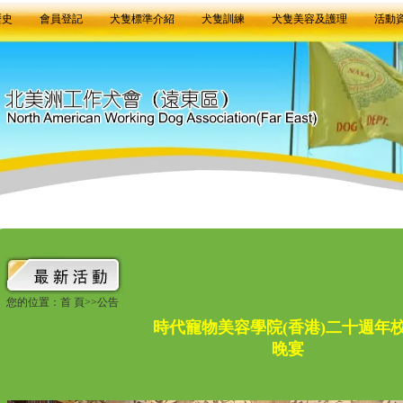
歷史
會員登記
犬隻標準介紹
犬隻訓練
犬隻美容及護理
活動
您的位置：首 頁>>公告
時代寵物美容學院(香港)二十週年
晚宴