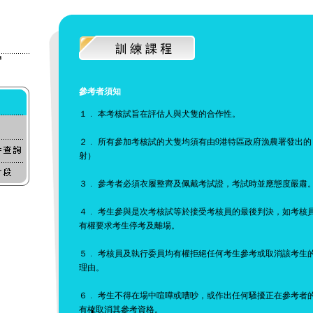
參考者須知
１﹒ 本考核試旨在評估人與犬隻的合作性。
２﹒ 所有參加考核試的犬隻均須有由9港特區政府漁農署發出
射）
３﹒ 參考者必須衣履整齊及佩戴考試證，考試時並應態度嚴肅
４﹒ 考生參與是次考核試等於接受考核員的最後判決，如考核
有權要求考生停考及離場。
５﹒ 考核員及執行委員均有權拒絕任何考生參考或取消該考生
理由。
６﹒ 考生不得在場中喧嘩或嘈吵，或作出任何騷擾正在參考者
有榷取消其參考資格。